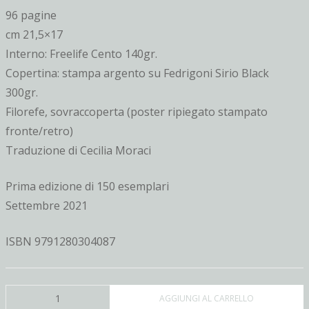
96 pagine
cm 21,5×17
Interno: Freelife Cento 140gr.
Copertina: stampa argento su Fedrigoni Sirio Black
300gr.
Filorefe, sovraccoperta (poster ripiegato stampato
fronte/retro)
Traduzione di Cecilia Moraci
Prima edizione di 150 esemplari
Settembre 2021
ISBN 9791280304087
Valdescura
AGGIUNGI AL CARRELLO
è