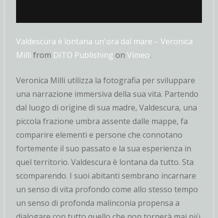
Valdescura è lontana un'ora dal mare – Veronica
Milli
from
DITO Publishing
on
Vimeo
.
Veronica Milli utilizza la fotografia per sviluppare
una narrazione immersiva della sua vita. Partendo
dal luogo di origine di sua madre, Valdescura, una
piccola frazione umbra assente dalle mappe, fa
comparire elementi e persone che connotano
fortemente il suo passato e la sua esperienza in
quel territorio. Valdescura è lontana da tutto. Sta
scomparendo. I suoi abitanti sembrano incarnare
un senso di vita profondo come allo stesso tempo
un senso di profonda malinconia propensa a
dialogare con tutto quello che non tornerà mai più.