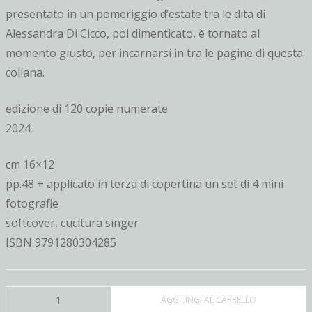
presentato in un pomeriggio d’estate tra le dita di
Alessandra Di Cicco, poi dimenticato, è tornato al
momento giusto, per incarnarsi in tra le pagine di questa
collana.
edizione di 120 copie numerate
2024
cm 16×12
pp.48 + applicato in terza di copertina un set di 4 mini
fotografie
softcover, cucitura singer
ISBN 9791280304285
interspazi.
AGGIUNGI AL CARRELLO
sintesi