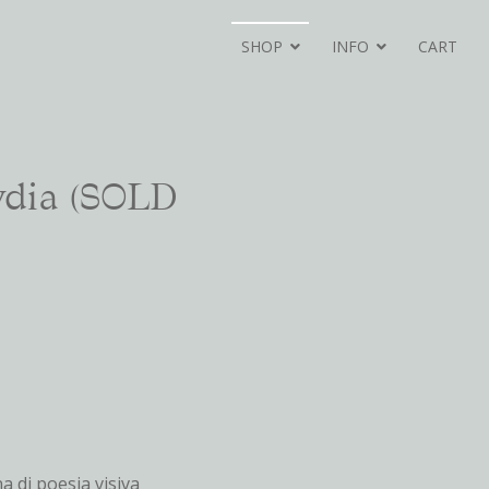
SHOP
INFO
CART
ydia (SOLD
na di poesia visiva