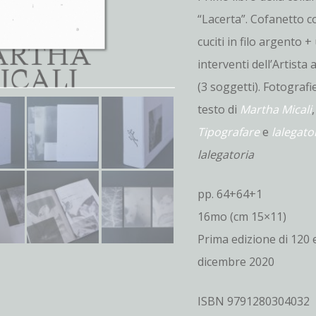
“Lacerta”. Cofanetto 
cuciti in filo argento 
interventi dell’Artista
(3 soggetti). Fotografi
testo di
Martha Micali
Tipografare
e
lalegato
lalegatoria
pp. 64+64+1
16mo (cm 15×11)
Prima edizione di 120
dicembre 2020
ISBN 9791280304032