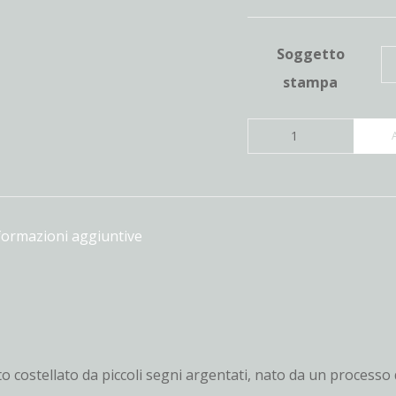
Soggetto
stampa
Sogno
o
Lydia
(SOLD
OUT)
formazioni aggiuntive
quantità
tto costellato da piccoli segni argentati, nato da un processo