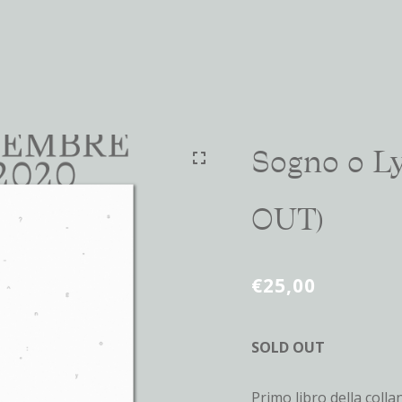
Sogno o L
🔍
OUT)
€
25,00
SOLD OUT
Primo libro della colla